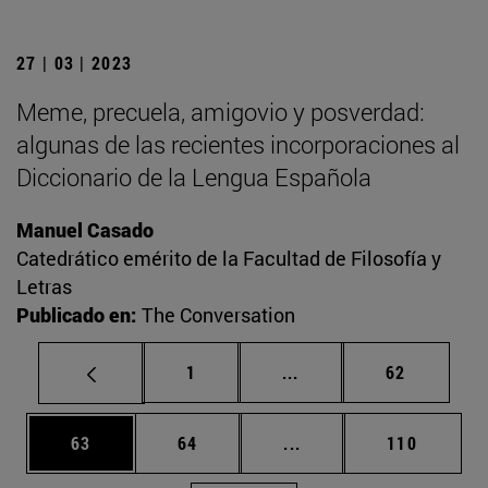
27 | 03 | 2023
Meme, precuela, amigovio y posverdad:
algunas de las recientes incorporaciones al
Diccionario de la Lengua Española
Manuel Casado
Catedrático emérito de la Facultad de Filosofía y
Letras
Publicado en:
The Conversation
Página
Páginas intermedias Us
Página
1
...
62
Página
Página
Páginas intermedias U
Página
63
64
...
110