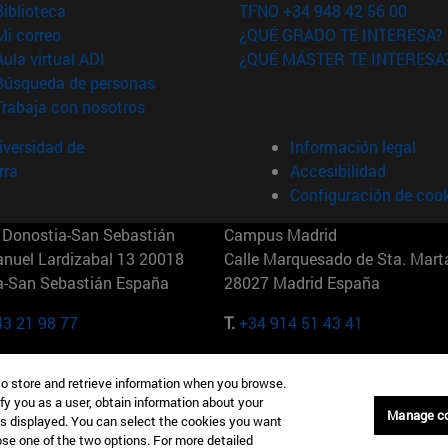
(abre en nueva ventana)
Biblioteca
TFNO +34 948 42 56 00
(abre en nueva ventana)
Mi correo
¿QUÉ GRADO TE INTERESA?
(abre en nueva ventana)
Aula virtual ADI
¿QUÉ MÁSTER TE INTERESA
(abre en nueva ventana)
Búsqueda de personas
(abre en nueva ventana)
Trabaja con nosotros
versidad de
Información legal
rra
Accesibilidad
Configuración de coo
Donostia-San Sebastián
Campus Madrid
anuel Lardizabal 13 20018
Calle Marquesado de Sta. Marta
a-San Sebastián España
28027 Madrid España
43 21 98 77
T.
+34 914 51 43 41
Nueva York (IESE)
Campus Munich (IESE)
to store and retrieve information when you browse.
7th St 10019-2201 Nueva York
Maria-Theresia-Straße 15 8167
fy you as a user, obtain information about your
Múnich Alemania
Manage c
is displayed. You can select the cookies you want
oose one of the two options. For more detailed