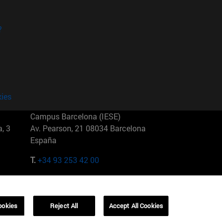
?
kies
Campus Barcelona (IESE)
, 3
Av. Pearson, 21 08034 Barcelona
España
T.
+34 93 253 42 00
Campus Sao Paulo (IESE)
5
Rua Martiniano de Carvalho, 573
01321001 Bela Vista Brasil
ookies
Reject All
Accept All Cookies