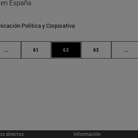
al en España
cación Política y Corporativa
Páginas intermedias Use TAB para desplazarse.
Página
Página
Página
Pági
...
61
62
63
...
os directos
Información