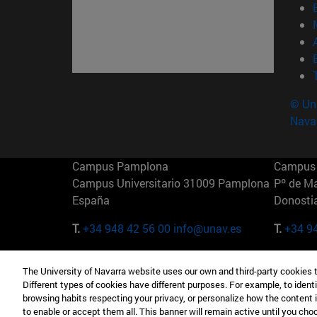
© Uni
Nava
Campus Pamplona
Campus 
Campus Universitario 31009 Pamplona
Pº de M
España
Donosti
T.
+34 948 42 56 00
info@unav.es
T.
+34 9
Campus Madrid (IESE)
Campus 
The University of Navarra website uses our own and third-party cookies 
Camino del Cerro Águila 3 28023
165 W 5
Different types of cookies have different purposes. For example, to identi
Madrid España
EE.UU
browsing habits respecting your privacy, or personalize how the content 
to enable or accept them all. This banner will remain active until you ch