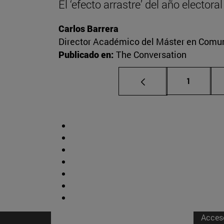
El ‘efecto arrastre’ del año elector
Carlos Barrera
Director Académico del Máster en Comuni
Publicado en:
The Conversation
Página
1
Acces