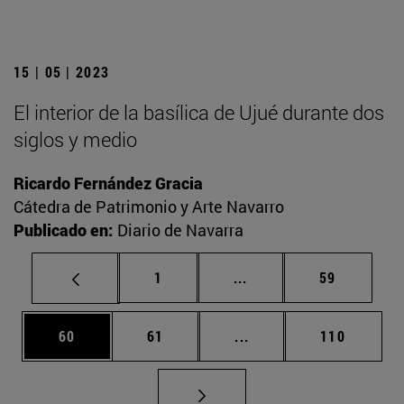
15 | 05 | 2023
El interior de la basílica de Ujué durante dos
siglos y medio
Ricardo Fernández Gracia
Cátedra de Patrimonio y Arte Navarro
Publicado en:
Diario de Navarra
Página
Páginas intermedias Us
Página
1
...
59
Página
Página
Páginas intermedias U
Página
60
61
...
110