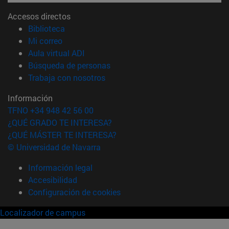
Accesos directos
(abre en nueva ventana)
Biblioteca
(abre en nueva ventana)
Mi correo
(abre en nueva ventana)
Aula virtual ADI
(abre en nueva ventana)
Búsqueda de personas
(abre en nueva ventana)
Trabaja con nosotros
Información
TFNO +34 948 42 56 00
¿QUÉ GRADO TE INTERESA?
¿QUÉ MÁSTER TE INTERESA?
© Universidad de Navarra
Información legal
Accesibilidad
Configuración de cookies
Localizador de campus