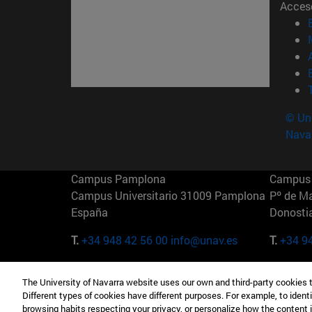
Acces
© Uni
Nava
Campus Pamplona
Campus 
Campus Universitario 31009 Pamplona
Pº de M
España
Donosti
T.
+34 948 42 56 00
info@unav.es
T.
+34 9
Campus Madrid (IESE)
Campus 
The University of Navarra website uses our own and third-party cookies 
Camino del Cerro Águila 3 28023
165 W 5
Different types of cookies have different purposes. For example, to identi
Madrid España
EE.UU
browsing habits respecting your privacy, or personalize how the content 