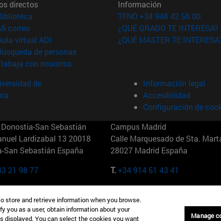
os directos
Información
(abre en nueva ventana)
Biblioteca
TFNO +34 948 42 56 00
(abre en nueva ventana)
Mi correo
¿QUÉ GRADO TE INTERESA?
(abre en nueva ventana)
Aula virtual ADI
¿QUÉ MÁSTER TE INTERESA
(abre en nueva ventana)
Búsqueda de personas
(abre en nueva ventana)
Trabaja con nosotros
versidad de
Información legal
rra
Accesibilidad
Configuración de coo
Donostia-San Sebastián
Campus Madrid
anuel Lardizabal 13 20018
Calle Marquesado de Sta. Marta
a-San Sebastián España
28027 Madrid España
43 21 98 77
T.
+34 914 51 43 41
Nueva York (IESE)
Campus Munich (IESE)
to store and retrieve information when you browse.
7th St 10019-2201 Nueva York
Maria-Theresia-Straße 15 8167
fy you as a user, obtain information about your
Múnich Alemania
Manage c
is displayed. You can select the cookies you want