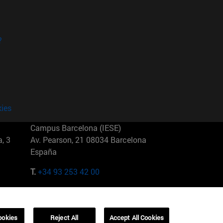
?
kies
Campus Barcelona (IESE)
, 3
Av. Pearson, 21 08034 Barcelona
España
T.
+34 93 253 42 00
Campus Sao Paulo (IESE)
5
Rua Martiniano de Carvalho, 573
01321001 Bela Vista Brasil
ookies
Reject All
Accept All Cookies