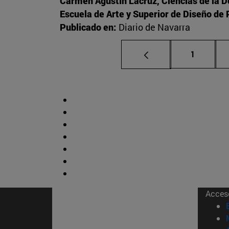
Carmen Agustín Lacruz, Ciencias de la 
Escuela de Arte y Superior de Diseño d
Publicado en:
Diario de Navarra
Página
1
Acces