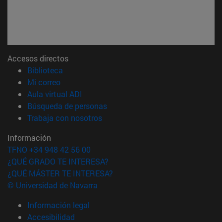
Accesos directos
(abre en nueva ventana)
Biblioteca
(abre en nueva ventana)
Mi correo
(abre en nueva ventana)
Aula virtual ADI
(abre en nueva ventana)
Búsqueda de personas
(abre en nueva ventana)
Trabaja con nosotros
Información
TFNO +34 948 42 56 00
¿QUÉ GRADO TE INTERESA?
¿QUÉ MÁSTER TE INTERESA?
© Universidad de Navarra
Información legal
Accesibilidad