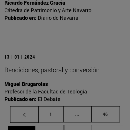
Ricardo Fernández Gracia
Cátedra de Patrimonio y Arte Navarro
Publicado en:
Diario de Navarra
13 | 01 | 2024
Bendiciones, pastoral y conversión
Miguel Brugarolas
Profesor de la Facultad de Teología
Publicado en:
El Debate
Página
Páginas intermedias Us
Página
1
...
46