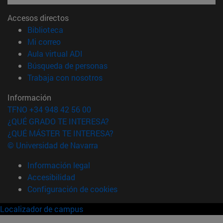
Accesos directos
(abre en nueva ventana)
Biblioteca
(abre en nueva ventana)
Mi correo
(abre en nueva ventana)
Aula virtual ADI
(abre en nueva ventana)
Búsqueda de personas
(abre en nueva ventana)
Trabaja con nosotros
Información
TFNO +34 948 42 56 00
¿QUÉ GRADO TE INTERESA?
¿QUÉ MÁSTER TE INTERESA?
© Universidad de Navarra
Información legal
Accesibilidad
Configuración de cookies
Localizador de campus