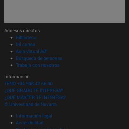
Accesos directos
(abre en nueva ventana)
Biblioteca
(abre en nueva ventana)
Mi correo
(abre en nueva ventana)
Aula virtual ADI
(abre en nueva ventana)
Búsqueda de personas
(abre en nueva ventana)
Trabaja con nosotros
Información
TFNO +34 948 42 56 00
¿QUÉ GRADO TE INTERESA?
¿QUÉ MÁSTER TE INTERESA?
© Universidad de Navarra
Información legal
Accesibilidad