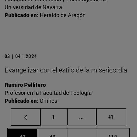
Universidad de Navarra
Publicado en:
Heraldo de Aragón
03 | 04 | 2024
Evangelizar con el estilo de la misericordia
Ramiro Pellitero
Profesor en la Facultad de Teología
Publicado en:
Omnes
Página
Páginas intermedias Us
Página
1
...
41
Página
Página
Páginas intermedias U
Página
42
43
...
110