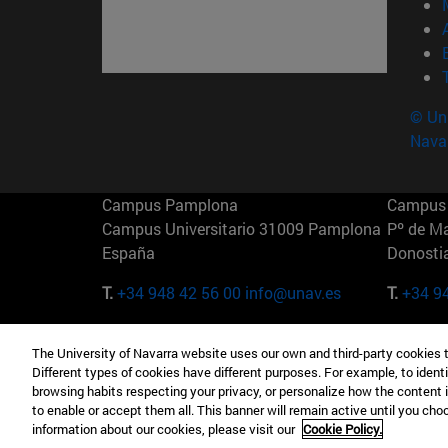
© Uni
Nava
Campus Pamplona
Campus 
Campus Universitario 31009 Pamplona
Pº de M
España
Donosti
T.
+34 948 42 56 00
info@unav.es
T.
+34 9
Campus Madrid (IESE)
Campus 
The University of Navarra website uses our own and third-party cookies 
Camino del Cerro Águila 3 28023
165 W 5
Different types of cookies have different purposes. For example, to identi
Madrid España
EE.UU
browsing habits respecting your privacy, or personalize how the content 
to enable or accept them all. This banner will remain active until you ch
T.
+34 912 11 30 00
T.
+1 64
information about our cookies, please visit our
Cookie Policy.