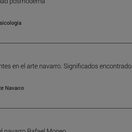
iedad posmoderna
sicología
tes en el arte navarro. Significados encontrados: 
rte Navarro
el navarro Rafael Moneo