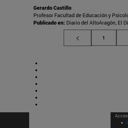
Gerardo Castillo
Profesor Facultad de Educación y Psicol
Publicado en:
Diario del AltoAragón, El 
Página
1
Acces