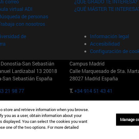
(abre en nueva ventana)
Mi correo
¿QUÉ GRADO TE INTERESA?
(abre en nueva ventana)
Aula virtual ADI
¿QUÉ MÁSTER TE INTERESA
(abre en nueva ventana)
Búsqueda de personas
(abre en nueva ventana)
Trabaja con nosotros
versidad de
Información legal
rra
Accesibilidad
Configuración de coo
Donostia-San Sebastián
Campus Madrid
anuel Lardizabal 13 20018
Calle Marquesado de Sta. Marta
a-San Sebastián España
28027 Madrid España
43 21 98 77
T.
+34 914 51 43 41
Nueva York (IESE)
Campus Munich (IESE)
to store and retrieve information when you browse.
7th St 10019-2201 Nueva York
Maria-Theresia-Straße 15 8167
fy you as a user, obtain information about your
Múnich Alemania
Manage c
is displayed. You can select the cookies you want
oose one of the two options. For more detailed
6 346 8850
T.
+49 89 24209790