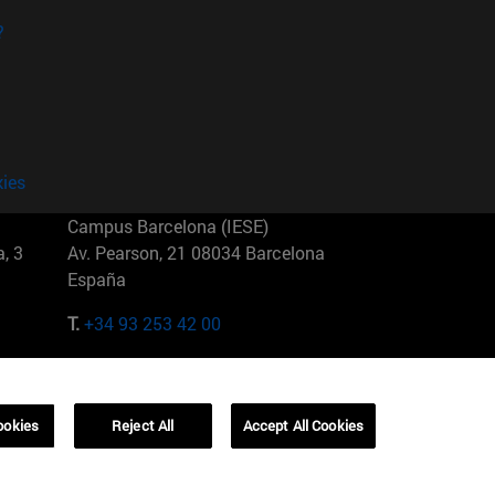
?
kies
Campus Barcelona (IESE)
, 3
Av. Pearson, 21 08034 Barcelona
España
T.
+34 93 253 42 00
Campus Sao Paulo (IESE)
5
Rua Martiniano de Carvalho, 573
01321001 Bela Vista Brasil
ookies
Reject All
Accept All Cookies
T.
+55 11 3177-8300