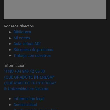
Accesos directos
(abre en nueva ventana)
Biblioteca
(abre en nueva ventana)
Mi correo
(abre en nueva ventana)
Aula virtual ADI
(abre en nueva ventana)
Búsqueda de personas
(abre en nueva ventana)
Trabaja con nosotros
Información
TFNO +34 948 42 56 00
¿QUÉ GRADO TE INTERESA?
¿QUÉ MÁSTER TE INTERESA?
© Universidad de Navarra
Información legal
Accesibilidad