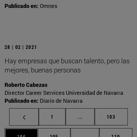
Publicado en:
Omnes
28 | 02 | 2021
Hay empresas que buscan talento, pero las
mejores, buenas personas
Roberto Cabezas
Director Career Services Universidad de Navarra
Publicado en:
Diario de Navarra
Página
Páginas intermedias Us
Página
1
...
103
Página
Página
Páginas intermedias 
Página
104
105
...
110