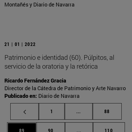
Montañés y Diario de Navarra
21 | 01 | 2022
Patrimonio e identidad (60). Púlpitos, al
servicio de la oratoria y la retórica
Ricardo Fernández Gracia
Director de la Cátedra de Patrimonio y Arte Navarro
Publicado en:
Diario de Navarra
Página
Páginas intermedias Us
Página
1
...
88
Página
Página
Páginas intermedias U
Página
89
90
...
110