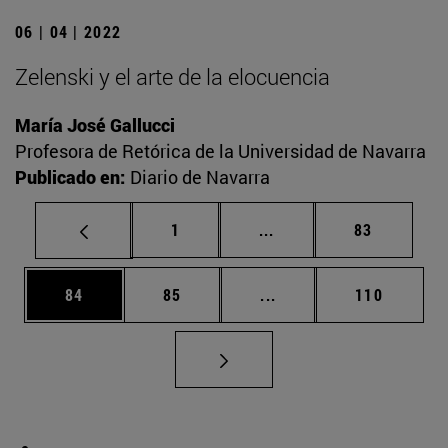
06 | 04 | 2022
Zelenski y el arte de la elocuencia
María José Gallucci
Profesora de Retórica de la Universidad de Navarra
Publicado en:
Diario de Navarra
Página
Páginas intermedias Us
Página
1
...
83
Página
Página
Páginas intermedias U
Página
84
85
...
110