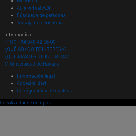
(abre en nueva ventana)
Mi correo
(abre en nueva ventana)
Aula virtual ADI
(abre en nueva ventana)
Búsqueda de personas
(abre en nueva ventana)
Trabaja con nosotros
Información
TFNO +34 948 42 56 00
¿QUÉ GRADO TE INTERESA?
¿QUÉ MÁSTER TE INTERESA?
© Universidad de Navarra
Información legal
Accesibilidad
Configuración de cookies
Localizador de campus