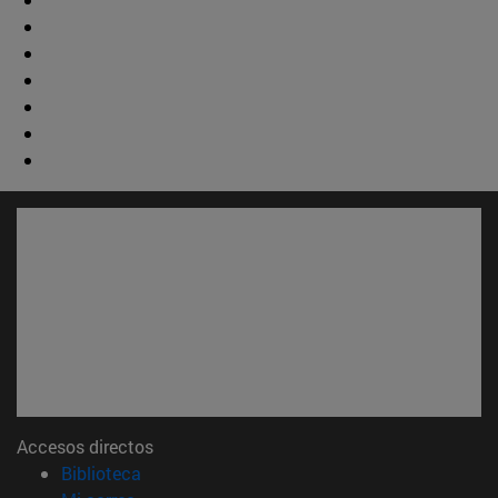
Accesos directos
(abre en nueva ventana)
Biblioteca