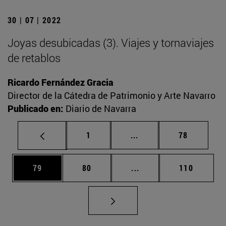
30 | 07 | 2022
Joyas desubicadas (3). Viajes y tornaviajes
de retablos
Ricardo Fernández Gracia
Director de la Cátedra de Patrimonio y Arte Navarro
Publicado en:
Diario de Navarra
Página
Páginas intermedias Us
Página
1
...
78
Página
Página
Páginas intermedias U
Página
79
80
...
110