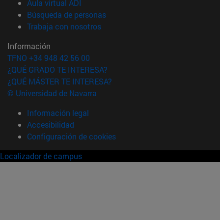
(abre en nueva ventana)
Aula virtual ADI
(abre en nueva ventana)
Búsqueda de personas
(abre en nueva ventana)
Trabaja con nosotros
Información
TFNO +34 948 42 56 00
¿QUÉ GRADO TE INTERESA?
¿QUÉ MÁSTER TE INTERESA?
© Universidad de Navarra
Información legal
Accesibilidad
Configuración de cookies
Localizador de campus