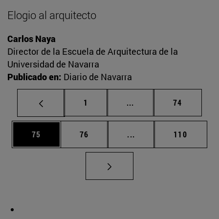
Elogio al arquitecto
Carlos Naya
Director de la Escuela de Arquitectura de la
Universidad de Navarra
Publicado en:
Diario de Navarra
Página
Páginas intermedias Us
Página
1
...
74
Página
Página
Páginas intermedias U
Página
75
76
...
110