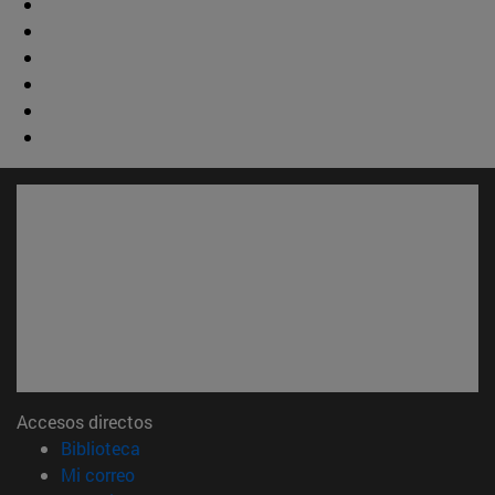
Accesos directos
(abre en nueva ventana)
Biblioteca
(abre en nueva ventana)
Mi correo