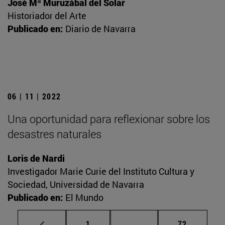
José Mª Muruzábal del Solar
Historiador del Arte
Publicado en:
Diario de Navarra
06 | 11 | 2022
Una oportunidad para reflexionar sobre los
desastres naturales
Loris de Nardi
Investigador Marie Curie del Instituto Cultura y
Sociedad, Universidad de Navarra
Publicado en:
El Mundo
Página
Páginas intermedias Us
Página
1
...
72