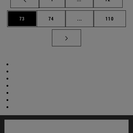
Página
Página
Páginas intermedias U
Página
73
74
...
110