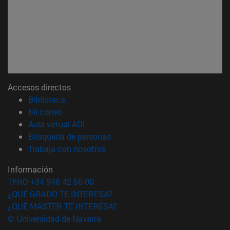
Accesos directos
(abre en nueva ventana)
Biblioteca
(abre en nueva ventana)
Mi correo
(abre en nueva ventana)
Aula virtual ADI
(abre en nueva ventana)
Búsqueda de personas
(abre en nueva ventana)
Trabaja con nosotros
Información
TFNO +34 948 42 56 00
¿QUÉ GRADO TE INTERESA?
¿QUÉ MÁSTER TE INTERESA?
© Universidad de Navarra