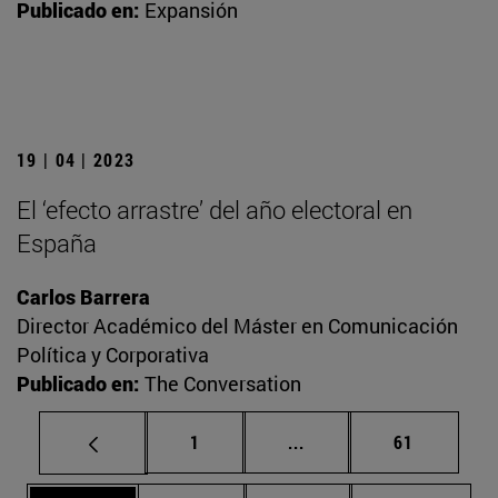
Publicado en:
Expansión
19 | 04 | 2023
El ‘efecto arrastre’ del año electoral en
España
Carlos Barrera
Director Académico del Máster en Comunicación
Política y Corporativa
Publicado en:
The Conversation
Página
Páginas intermedias Us
Página
1
...
61