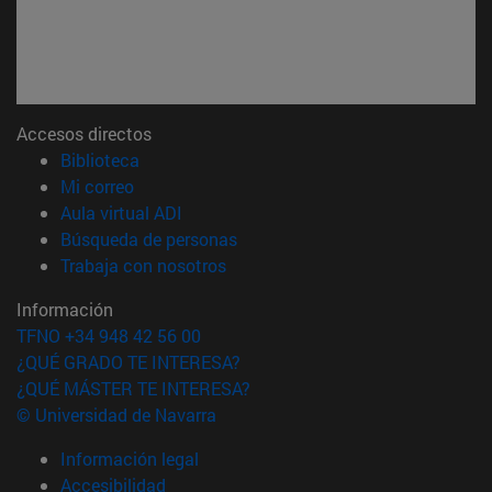
Accesos directos
(abre en nueva ventana)
Biblioteca
(abre en nueva ventana)
Mi correo
(abre en nueva ventana)
Aula virtual ADI
(abre en nueva ventana)
Búsqueda de personas
(abre en nueva ventana)
Trabaja con nosotros
Información
TFNO +34 948 42 56 00
¿QUÉ GRADO TE INTERESA?
¿QUÉ MÁSTER TE INTERESA?
© Universidad de Navarra
Información legal
Accesibilidad