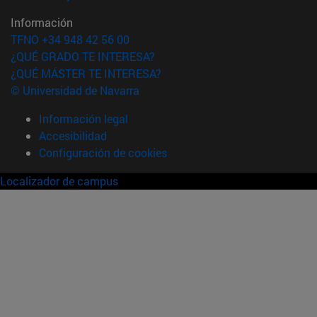
Información
TFNO +34 948 42 56 00
¿QUÉ GRADO TE INTERESA?
¿QUÉ MÁSTER TE INTERESA?
© Universidad de Navarra
Información legal
Accesibilidad
Configuración de cookies
Localizador de campus