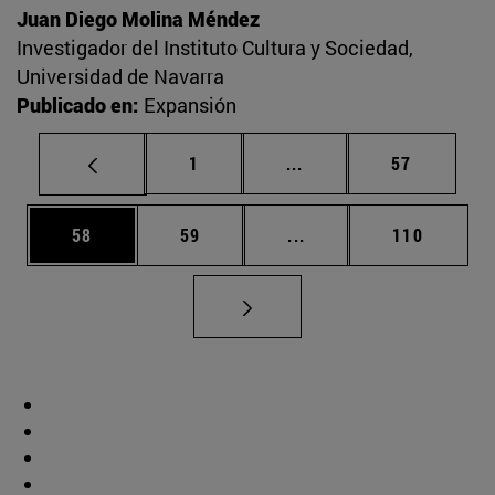
Juan Diego Molina Méndez
Investigador del Instituto Cultura y Sociedad,
Universidad de Navarra
Publicado en:
Expansión
Página
Páginas intermedias Us
Página
1
...
57
Página
Página
Páginas intermedias U
Página
58
59
...
110