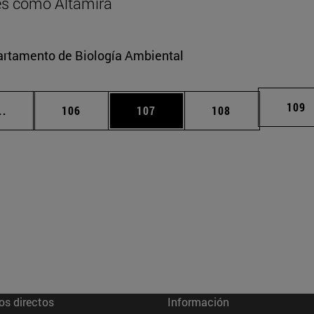
res como Altamira
partamento de Biología Ambiental
Pági
109
Páginas intermedias Use TAB para desplazarse.
Página
Página
Página
..
106
107
108
os directos
Información