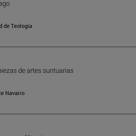
mago
ad de Teología
iezas de artes suntuarias
rte Navarro