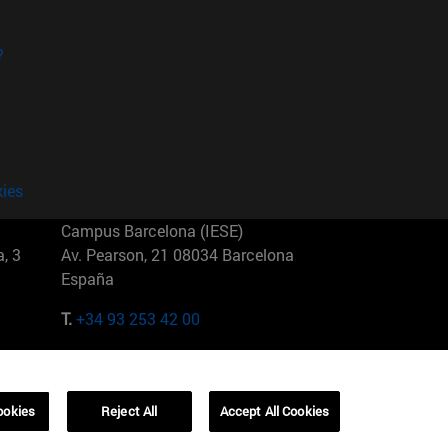
?
kies
Campus Barcelona (IESE)
, 3
Av. Pearson, 21 08034 Barcelona
España
T.
+34 93 253 42 00
Campus Sao Paulo (IESE)
5
Rua Martiniano de Carvalho, 573
01321001 Bela Vista Brasil
ookies
Reject All
Accept All Cookies
T.
+55 11 3177-8300