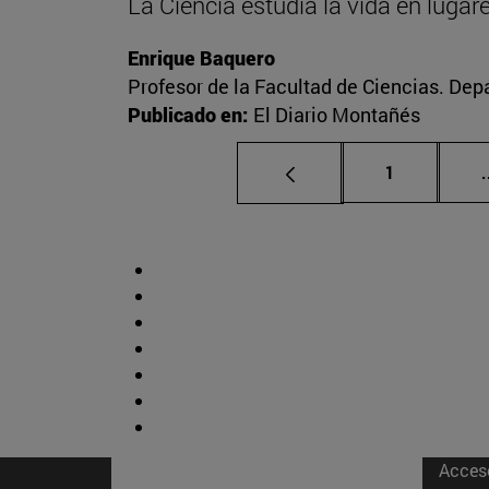
La Ciencia estudia la vida en luga
Enrique Baquero
Profesor de la Facultad de Ciencias. De
Publicado en:
El Diario Montañés
Página
1
.
Acces