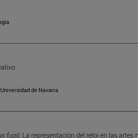
ogía
eativo
a Universidad de Navarra
 fugit
. La representación del reloj en las artes