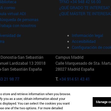
(abre en nueva ventana)
Biblioteca
TFNO +34 948 42 56 00
(abre en nueva ventana)
Mi correo
¿QUÉ GRADO TE INTERESA?
(abre en nueva ventana)
Aula virtual ADI
¿QUÉ MÁSTER TE INTERESA
(abre en nueva ventana)
Búsqueda de personas
(abre en nueva ventana)
Trabaja con nosotros
versidad de
Información legal
rra
Accesibilidad
Configuración de coo
Donostia-San Sebastián
Campus Madrid
anuel Lardizabal 13 20018
Calle Marquesado de Sta. Marta
a-San Sebastián España
28027 Madrid España
43 21 98 77
T.
+34 914 51 43 41
Nueva York (IESE)
Campus Munich (IESE)
to store and retrieve information when you browse.
7th St 10019-2201 Nueva York
Maria-Theresia-Straße 15 8167
fy you as a user, obtain information about your
Múnich Alemania
Manage c
is displayed. You can select the cookies you want
oose one of the two options. For more detailed
6 346 8850
T.
+49 89 24209790