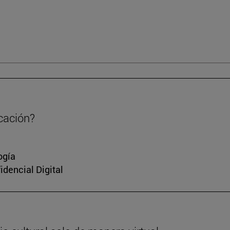
cación?
ogía
idencial Digital