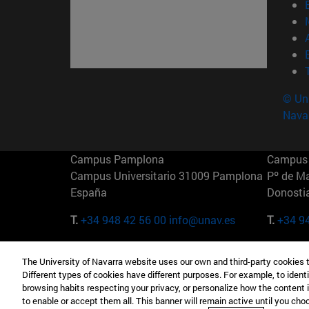
© Uni
Nava
Campus Pamplona
Campus 
Campus Universitario 31009 Pamplona
Pº de M
España
Donosti
T.
+34 948 42 56 00
info@unav.es
T.
+34 9
Campus Madrid (IESE)
Campus 
The University of Navarra website uses our own and third-party cookies 
Camino del Cerro Águila 3 28023
165 W 5
Different types of cookies have different purposes. For example, to identi
Madrid España
EE.UU
browsing habits respecting your privacy, or personalize how the content 
to enable or accept them all. This banner will remain active until you ch
T.
+34 912 11 30 00
T.
+1 64