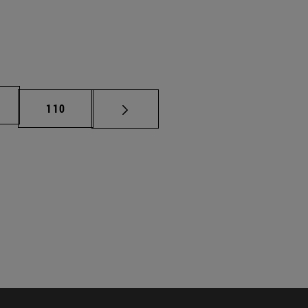
na
Página
110