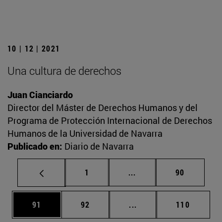
10 | 12 | 2021
Una cultura de derechos
Juan Cianciardo
Director del Máster de Derechos Humanos y del
Programa de Protección Internacional de Derechos
Humanos de la Universidad de Navarra
Publicado en:
Diario de Navarra
Página
Páginas intermedias Us
Página
1
...
90
Página
Página
Páginas intermedias U
Página
91
92
...
110