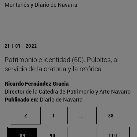
Montañés y Diario de Navarra
21 | 01 | 2022
Patrimonio e identidad (60). Púlpitos, al
servicio de la oratoria y la retórica
Ricardo Fernández Gracia
Director de la Cátedra de Patrimonio y Arte Navarro
Publicado en:
Diario de Navarra
Página
Páginas intermedias Us
Página
1
...
88
Página
Página
Páginas intermedias U
Página
89
90
...
110