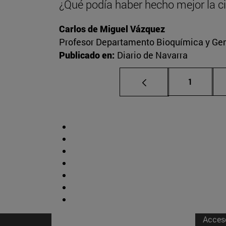
¿Qué podía haber hecho mejor la c
Carlos de Miguel Vázquez
Profesor Departamento Bioquímica y Gené
Publicado en:
Diario de Navarra
Página
1
Acces