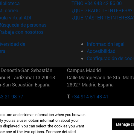
(abre en nueva ventana)
Biblioteca
TFNO +34 948 42 56 00
(abre en nueva ventana)
Mi correo
¿QUÉ GRADO TE INTERESA?
(abre en nueva ventana)
Aula virtual ADI
¿QUÉ MÁSTER TE INTERESA
(abre en nueva ventana)
Búsqueda de personas
(abre en nueva ventana)
Trabaja con nosotros
versidad de
Información legal
rra
Accesibilidad
Configuración de coo
Donostia-San Sebastián
Campus Madrid
anuel Lardizabal 13 20018
Calle Marquesado de Sta. Marta
a-San Sebastián España
28027 Madrid España
43 21 98 77
T.
+34 914 51 43 41
Nueva York (IESE)
Campus Munich (IESE)
to store and retrieve information when you browse.
7th St 10019-2201 Nueva York
Maria-Theresia-Straße 15 8167
fy you as a user, obtain information about your
Múnich Alemania
Manage c
is displayed. You can select the cookies you want
oose one of the two options. For more detailed