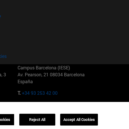
?
kies
Campus Barcelona (IESE)
, 3
Av. Pearson, 21 08034 Barcelona
España
T.
+34 93 253 42 00
Campus Sao Paulo (IESE)
5
Rua Martiniano de Carvalho, 573
01321001 Bela Vista Brasil
ookies
Reject All
Accept All Cookies