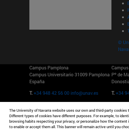
© Uni
Nava
Campus Pamplona
Campus 
Campus Universitario 31009 Pamplona
Pº de M
España
Donosti
T.
+34 948 42 56 00
info@unav.es
T.
+34 9
Campus Madrid (IESE)
Campus 
The University of Navarra website uses our own and third-party cookies 
Camino del Cerro Águila 3 28023
165 W 5
Different types of cookies have different purposes. For example, to identi
Madrid España
EE.UU
browsing habits respecting your privacy, or personalize how the content 
to enable or accept them all. This banner will remain active until you ch