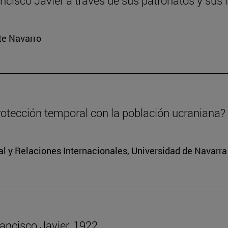
ancisco Javier a través de sus patronatos y su
rte Navarro
rotección temporal con la población ucraniana?
al y Relaciones Internacionales, Universidad de Navarra
rancisco Javier, 1922