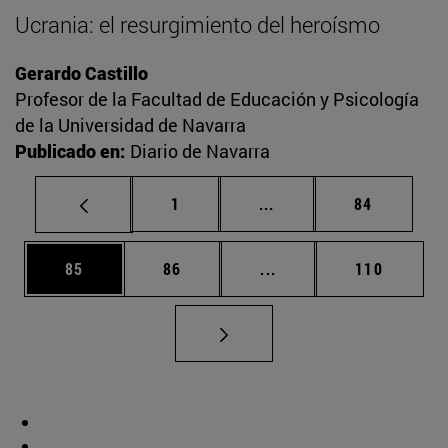
Ucrania: el resurgimiento del heroísmo
Gerardo Castillo
Profesor de la Facultad de Educación y Psicología
de la Universidad de Navarra
Publicado en:
Diario de Navarra
Página
Páginas intermedias Us
Página
1
...
84
Página
Página
Páginas intermedias U
Página
85
86
...
110