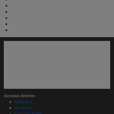
Accesos directos
(abre en nueva ventana)
Biblioteca
(abre en nueva ventana)
Mi correo
(abre en nueva ventana)
Aula virtual ADI