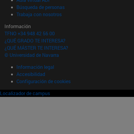
(abre en nueva ventana)
Búsqueda de personas
(abre en nueva ventana)
Trabaja con nosotros
Información
TFNO +34 948 42 56 00
¿QUÉ GRADO TE INTERESA?
¿QUÉ MÁSTER TE INTERESA?
© Universidad de Navarra
Información legal
Accesibilidad
Configuración de cookies
Localizador de campus