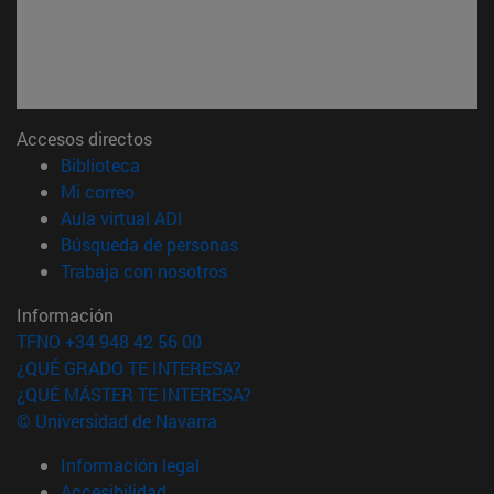
Accesos directos
(abre en nueva ventana)
Biblioteca
(abre en nueva ventana)
Mi correo
(abre en nueva ventana)
Aula virtual ADI
(abre en nueva ventana)
Búsqueda de personas
(abre en nueva ventana)
Trabaja con nosotros
Información
TFNO +34 948 42 56 00
¿QUÉ GRADO TE INTERESA?
¿QUÉ MÁSTER TE INTERESA?
© Universidad de Navarra
Información legal
Accesibilidad