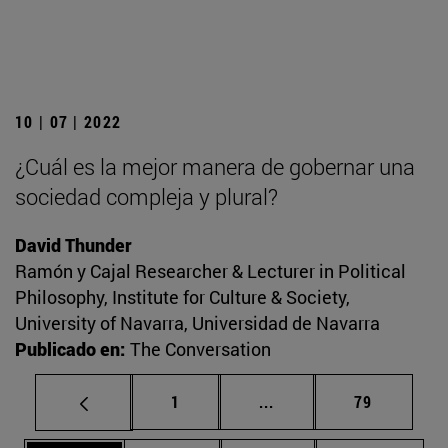
10 | 07 | 2022
¿Cuál es la mejor manera de gobernar una
sociedad compleja y plural?
David Thunder
Ramón y Cajal Researcher & Lecturer in Political
Philosophy, Institute for Culture & Society,
University of Navarra, Universidad de Navarra
Publicado en:
The Conversation
Página
Páginas intermedias Us
Página
1
...
79