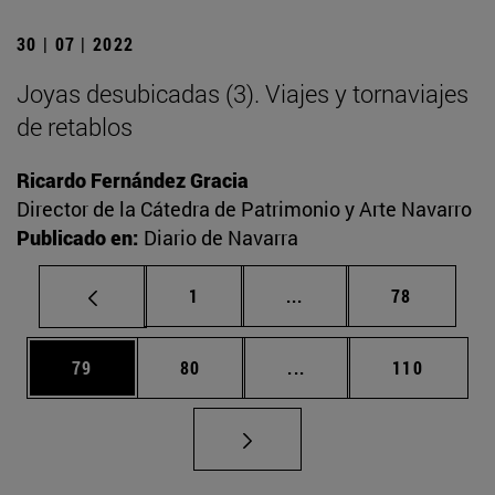
30 | 07 | 2022
Joyas desubicadas (3). Viajes y tornaviajes
de retablos
Ricardo Fernández Gracia
Director de la Cátedra de Patrimonio y Arte Navarro
Publicado en:
Diario de Navarra
Página
Páginas intermedias Us
Página
1
...
78
Página
Página
Páginas intermedias U
Página
79
80
...
110