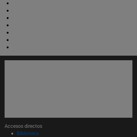
Accesos directos
(abre en nueva ventana)
Biblioteca