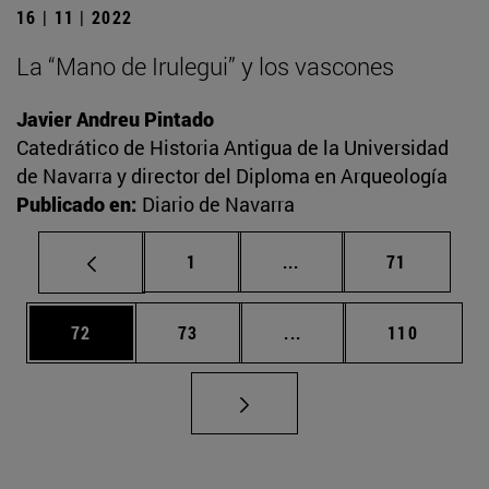
16 | 11 | 2022
La “Mano de Irulegui” y los vascones
Javier Andreu Pintado
Catedrático de Historia Antigua de la Universidad
de Navarra y director del Diploma en Arqueología
Publicado en:
Diario de Navarra
Página
Páginas intermedias Us
Página
1
...
71
Página
Página
Páginas intermedias U
Página
72
73
...
110