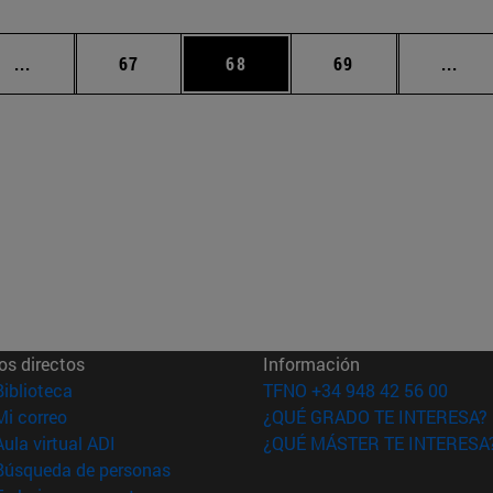
Páginas intermedias Use TAB para desplazarse.
Página
Página
Página
Pági
...
67
68
69
...
os directos
Información
(abre en nueva ventana)
Biblioteca
TFNO +34 948 42 56 00
(abre en nueva ventana)
Mi correo
¿QUÉ GRADO TE INTERESA?
(abre en nueva ventana)
Aula virtual ADI
¿QUÉ MÁSTER TE INTERESA
(abre en nueva ventana)
Búsqueda de personas