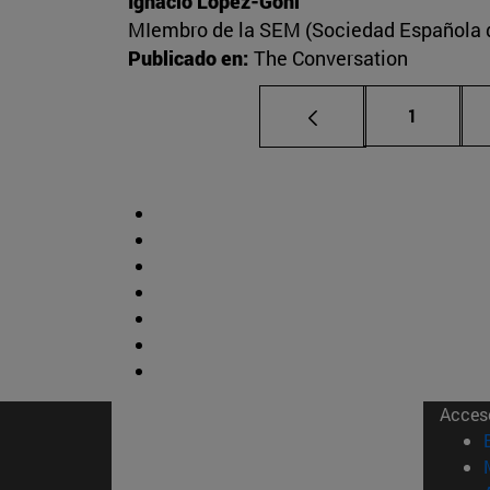
Ignacio López-Goñi
MIembro de la SEM (Sociedad Española de
Publicado en:
The Conversation
Página
1
Acces