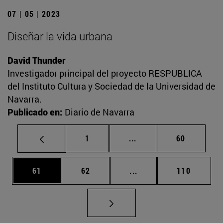
07 | 05 | 2023
Diseñar la vida urbana
David Thunder
Investigador principal del proyecto RESPUBLICA
del Instituto Cultura y Sociedad de la Universidad de
Navarra.
Publicado en:
Diario de Navarra
Página
Páginas intermedias Us
Página
1
...
60
Página
Página
Páginas intermedias U
Página
61
62
...
110