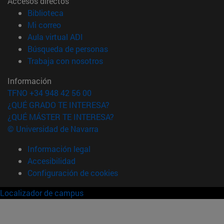
Accesos directos
(abre en nueva ventana)
Biblioteca
(abre en nueva ventana)
Mi correo
(abre en nueva ventana)
Aula virtual ADI
(abre en nueva ventana)
Búsqueda de personas
(abre en nueva ventana)
Trabaja con nosotros
Información
TFNO +34 948 42 56 00
¿QUÉ GRADO TE INTERESA?
¿QUÉ MÁSTER TE INTERESA?
© Universidad de Navarra
Información legal
Accesibilidad
Configuración de cookies
Localizador de campus