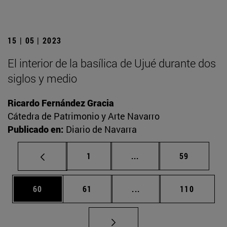
15 | 05 | 2023
El interior de la basílica de Ujué durante dos
siglos y medio
Ricardo Fernández Gracia
Cátedra de Patrimonio y Arte Navarro
Publicado en:
Diario de Navarra
Página
Páginas intermedias Us
Página
1
...
59
Página
Página
Páginas intermedias U
Página
60
61
...
110