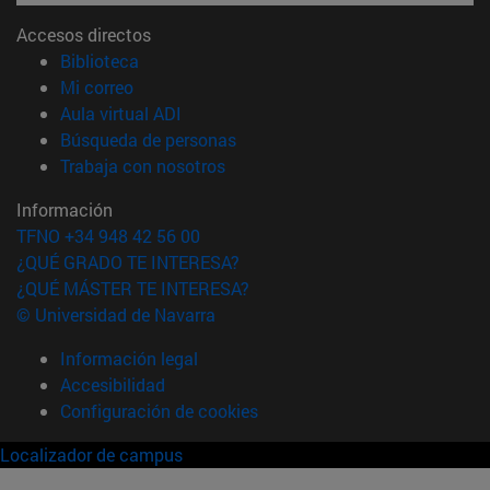
Accesos directos
(abre en nueva ventana)
Biblioteca
(abre en nueva ventana)
Mi correo
(abre en nueva ventana)
Aula virtual ADI
(abre en nueva ventana)
Búsqueda de personas
(abre en nueva ventana)
Trabaja con nosotros
Información
TFNO +34 948 42 56 00
¿QUÉ GRADO TE INTERESA?
¿QUÉ MÁSTER TE INTERESA?
© Universidad de Navarra
Información legal
Accesibilidad
Configuración de cookies
Localizador de campus