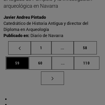
arqueológica en Navarra
Javier Andreu Pintado
Catedrático de Historia Antigua y director del
Diploma en Arqueología
Publicado en:
Diario de Navarra
Página
Páginas intermedias Us
Página
1
...
58
Página
Página
Páginas intermedias U
Página
59
60
...
110