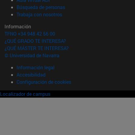
(abre en nueva ventana)
Búsqueda de personas
(abre en nueva ventana)
Trabaja con nosotros
Información
TFNO +34 948 42 56 00
¿QUÉ GRADO TE INTERESA?
¿QUÉ MÁSTER TE INTERESA?
© Universidad de Navarra
Información legal
Accesibilidad
Configuración de cookies
Localizador de campus