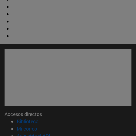
Accesos directos
(abre en nueva ventana)
Biblioteca
(abre en nueva ventana)
Mi correo
(abre en nueva ventana)
Aula virtual ADI