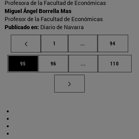
Profesora de la Facultad de Económicas
Miguel Ángel Borrella Mas
Profesor de la Facultad de Económicas
Publicado en:
Diario de Navarra
Página
Páginas intermedias Us
Página
1
...
94
Página
Página
Páginas intermedias U
Página
95
96
...
110