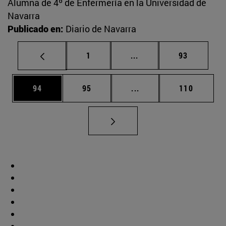
Alumna de 4º de Enfermería en la Universidad de
Navarra
Publicado en:
Diario de Navarra
Página
Páginas intermedias Us
Página
1
...
93
Página
Página
Páginas intermedias U
Página
94
95
...
110