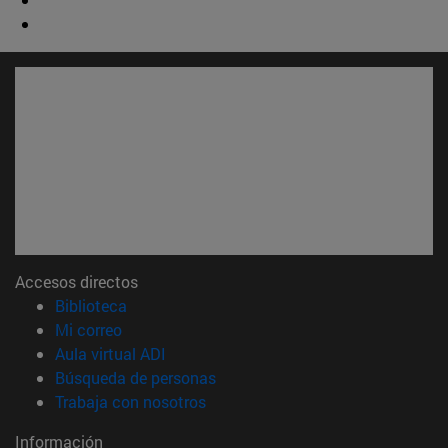
Accesos directos
(abre en nueva ventana)
Biblioteca
(abre en nueva ventana)
Mi correo
(abre en nueva ventana)
Aula virtual ADI
(abre en nueva ventana)
Búsqueda de personas
(abre en nueva ventana)
Trabaja con nosotros
Información