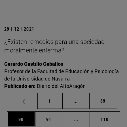
29 | 12 | 2021
¿Existen remedios para una sociedad
moralmente enferma?
Gerardo Castillo Ceballos
Profesor de la Facultad de Educación y Psicología
de la Universidad de Navarra
Publicado en:
Diario del AltoAragón
Página
Páginas intermedias Us
Página
1
...
89
Página
Página
Páginas intermedias U
Página
90
91
...
110