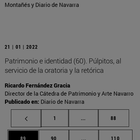
Montañés y Diario de Navarra
21 | 01 | 2022
Patrimonio e identidad (60). Púlpitos, al
servicio de la oratoria y la retórica
Ricardo Fernández Gracia
Director de la Cátedra de Patrimonio y Arte Navarro
Publicado en:
Diario de Navarra
Página
Páginas intermedias Us
Página
1
...
88
Página
Página
Páginas intermedias U
Página
89
90
...
110