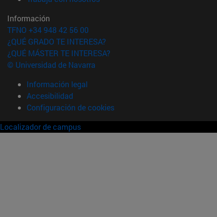
Información
TFNO +34 948 42 56 00
¿QUÉ GRADO TE INTERESA?
¿QUÉ MÁSTER TE INTERESA?
© Universidad de Navarra
Información legal
Accesibilidad
Configuración de cookies
Localizador de campus