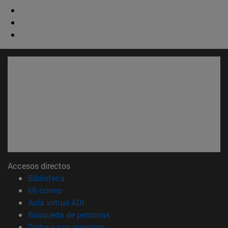
Accesos directos
(abre en nueva ventana)
Biblioteca
(abre en nueva ventana)
Mi correo
(abre en nueva ventana)
Aula virtual ADI
(abre en nueva ventana)
Búsqueda de personas
(abre en nueva ventana)
Trabaja con nosotros