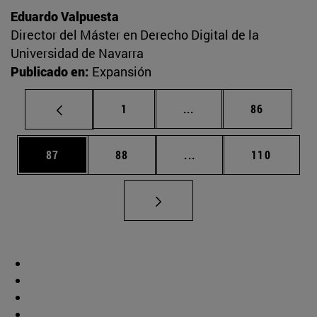
Eduardo Valpuesta
Director del Máster en Derecho Digital de la
Universidad de Navarra
Publicado en:
Expansión
Página
Páginas intermedias Us
Página
1
...
86
Página
Página
Páginas intermedias U
Página
87
88
...
110