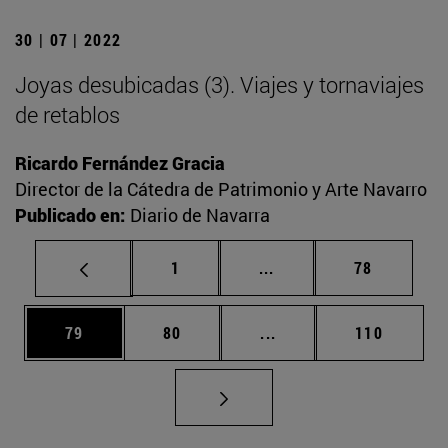
30 | 07 | 2022
Joyas desubicadas (3). Viajes y tornaviajes
de retablos
Ricardo Fernández Gracia
Director de la Cátedra de Patrimonio y Arte Navarro
Publicado en:
Diario de Navarra
Página
Páginas intermedias Us
Página
1
...
78
Página
Página
Páginas intermedias U
Página
79
80
...
110