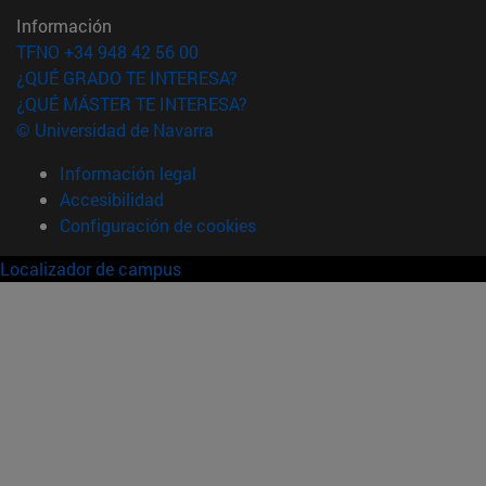
Información
TFNO +34 948 42 56 00
¿QUÉ GRADO TE INTERESA?
¿QUÉ MÁSTER TE INTERESA?
© Universidad de Navarra
Información legal
Accesibilidad
Configuración de cookies
Localizador de campus