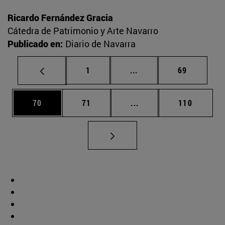
Ricardo Fernández Gracia
Cátedra de Patrimonio y Arte Navarro
Publicado en:
Diario de Navarra
Página
Páginas intermedias Us
Página
1
...
69
Página
Página
Páginas intermedias U
Página
70
71
...
110