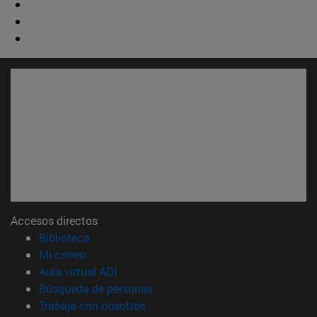
Accesos directos
(abre en nueva ventana)
Biblioteca
(abre en nueva ventana)
Mi correo
(abre en nueva ventana)
Aula virtual ADI
(abre en nueva ventana)
Búsqueda de personas
(abre en nueva ventana)
Trabaja con nosotros