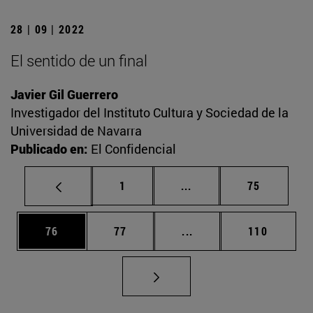
28 | 09 | 2022
El sentido de un final
Javier Gil Guerrero
Investigador del Instituto Cultura y Sociedad de la
Universidad de Navarra
Publicado en:
El Confidencial
Página
Páginas intermedias Us
Página
1
...
75
Página
Página
Páginas intermedias U
Página
76
77
...
110