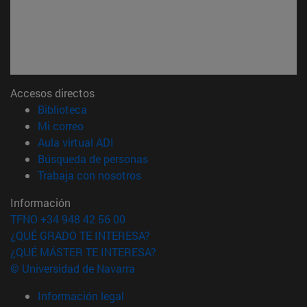
Accesos directos
(abre en nueva ventana)
Biblioteca
(abre en nueva ventana)
Mi correo
(abre en nueva ventana)
Aula virtual ADI
(abre en nueva ventana)
Búsqueda de personas
(abre en nueva ventana)
Trabaja con nosotros
Información
TFNO +34 948 42 56 00
¿QUÉ GRADO TE INTERESA?
¿QUÉ MÁSTER TE INTERESA?
© Universidad de Navarra
Información legal