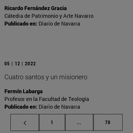
Ricardo Fernández Gracia
Cátedra de Patrimonio y Arte Navarro
Publicado en:
Diario de Navarra
05 | 12 | 2022
Cuatro santos y un misionero
Fermín Labarga
Profesor en la Facultad de Teología
Publicado en:
Diario de Navarra
Página
Páginas intermedias Us
Página
1
...
70