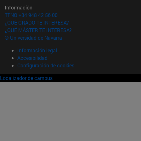
Información
TFNO +34 948 42 56 00
¿QUÉ GRADO TE INTERESA?
¿QUÉ MÁSTER TE INTERESA?
© Universidad de Navarra
Información legal
Accesibilidad
Configuración de cookies
Localizador de campus