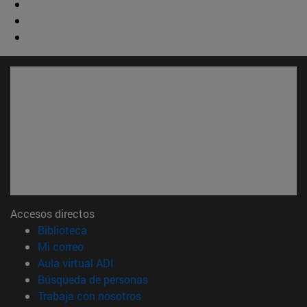
Accesos directos
(abre en nueva ventana)
Biblioteca
(abre en nueva ventana)
Mi correo
(abre en nueva ventana)
Aula virtual ADI
(abre en nueva ventana)
Búsqueda de personas
(abre en nueva ventana)
Trabaja con nosotros