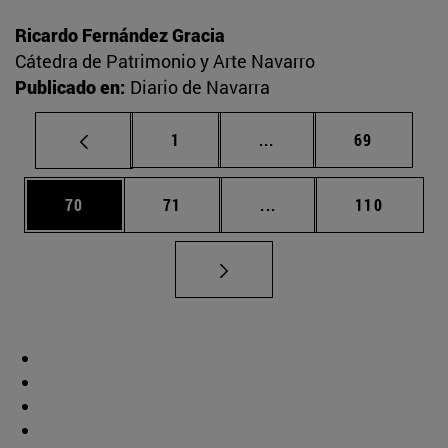
Ricardo Fernández Gracia
Cátedra de Patrimonio y Arte Navarro
Publicado en:
Diario de Navarra
Página
Páginas intermedias Us
Página
1
...
69
Página
Página
Páginas intermedias U
Página
70
71
...
110