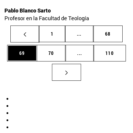
Pablo Blanco Sarto
Profesor en la Facultad de Teología
Página
Páginas intermedias Us
Página
1
...
68
Página
Página
Páginas intermedias U
Página
69
70
...
110