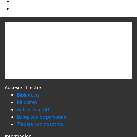
Accesos directos
(abre en nueva ventana)
Biblioteca
(abre en nueva ventana)
Mi correo
(abre en nueva ventana)
Aula virtual ADI
(abre en nueva ventana)
Búsqueda de personas
(abre en nueva ventana)
Trabaja con nosotros
Información