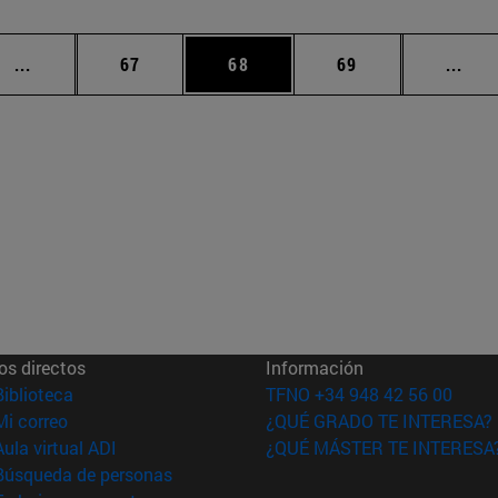
Páginas intermedias Use TAB para desplazarse.
Página
Página
Página
Pági
...
67
68
69
...
os directos
Información
(abre en nueva ventana)
Biblioteca
TFNO +34 948 42 56 00
(abre en nueva ventana)
Mi correo
¿QUÉ GRADO TE INTERESA?
(abre en nueva ventana)
Aula virtual ADI
¿QUÉ MÁSTER TE INTERESA
(abre en nueva ventana)
Búsqueda de personas