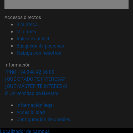
Accesos directos
(abre en nueva ventana)
Biblioteca
(abre en nueva ventana)
Mi correo
(abre en nueva ventana)
Aula virtual ADI
(abre en nueva ventana)
Búsqueda de personas
(abre en nueva ventana)
Trabaja con nosotros
Información
TFNO +34 948 42 56 00
¿QUÉ GRADO TE INTERESA?
¿QUÉ MÁSTER TE INTERESA?
© Universidad de Navarra
Información legal
Accesibilidad
Configuración de cookies
Localizador de campus