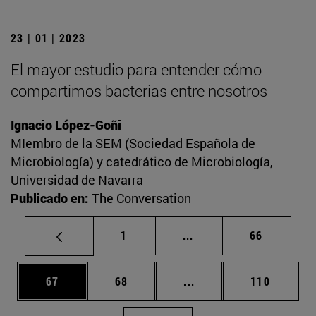
23 | 01 | 2023
El mayor estudio para entender cómo
compartimos bacterias entre nosotros
Ignacio López-Goñi
MIembro de la SEM (Sociedad Española de
Microbiología) y catedrático de Microbiología,
Universidad de Navarra
Publicado en:
The Conversation
Página
Páginas intermedias Us
Página
1
...
66
Página
Página
Páginas intermedias U
Página
67
68
...
110