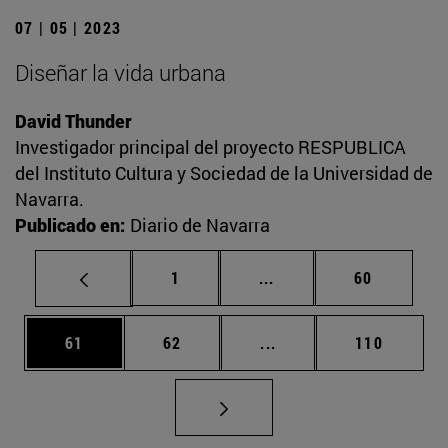
07 | 05 | 2023
Diseñar la vida urbana
David Thunder
Investigador principal del proyecto RESPUBLICA
del Instituto Cultura y Sociedad de la Universidad de
Navarra.
Publicado en:
Diario de Navarra
Página
Páginas intermedias Us
Página
1
...
60
Página
Página
Páginas intermedias U
Página
61
62
...
110