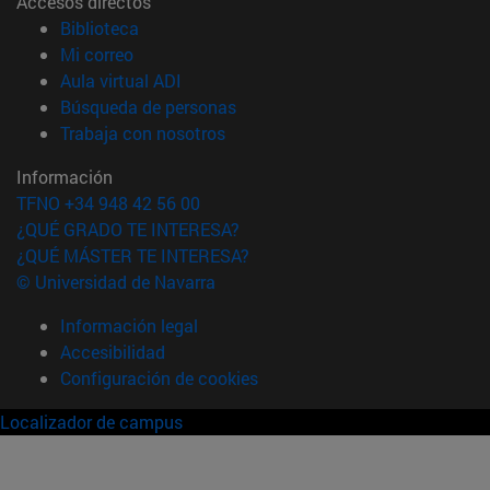
Accesos directos
(abre en nueva ventana)
Biblioteca
(abre en nueva ventana)
Mi correo
(abre en nueva ventana)
Aula virtual ADI
(abre en nueva ventana)
Búsqueda de personas
(abre en nueva ventana)
Trabaja con nosotros
Información
TFNO +34 948 42 56 00
¿QUÉ GRADO TE INTERESA?
¿QUÉ MÁSTER TE INTERESA?
© Universidad de Navarra
Información legal
Accesibilidad
Configuración de cookies
Localizador de campus