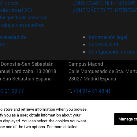
(abre en nueva ventana)
Mi correo
¿QUÉ GRADO TE INTERESA?
(abre en nueva ventana)
Aula virtual ADI
¿QUÉ MÁSTER TE INTERESA
(abre en nueva ventana)
Búsqueda de personas
(abre en nueva ventana)
Trabaja con nosotros
versidad de
Información legal
rra
Accesibilidad
Configuración de coo
Donostia-San Sebastián
Campus Madrid
anuel Lardizabal 13 20018
Calle Marquesado de Sta. Marta
a-San Sebastián España
28027 Madrid España
43 21 98 77
T.
+34 914 51 43 41
Nueva York (IESE)
Campus Munich (IESE)
to store and retrieve information when you browse.
7th St 10019-2201 Nueva York
Maria-Theresia-Straße 15 8167
fy you as a user, obtain information about your
Múnich Alemania
Manage c
is displayed. You can select the cookies you want
oose one of the two options. For more detailed
6 346 8850
T.
+49 89 24209790