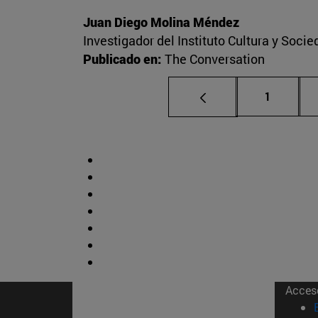
Juan Diego Molina Méndez
Investigador del Instituto Cultura y Soci
Publicado en:
The Conversation
Página
1
Acces