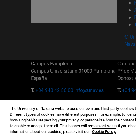
© Uni
Nava
Campus Pamplona
Campus 
Campus Universitario 31009 Pamplona
Pº de M
España
Donosti
T.
+34 948 42 56 00
info@unav.es
T.
+34 9
Campus Madrid (IESE)
Campus 
The University of Navarra website uses our own and third-party cookies 
Camino del Cerro Águila 3 28023
165 W 5
Different types of cookies have different purposes. For example, to identi
Madrid España
EE.UU
browsing habits respecting your privacy, or personalize how the content 
to enable or accept them all. This banner will remain active until you ch
T.
+34 912 11 30 00
T.
+1 64
information about our cookies, please visit our
Cookie Policy.