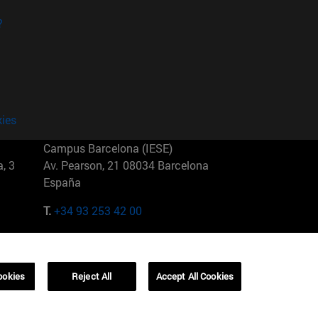
?
kies
Campus Barcelona (IESE)
, 3
Av. Pearson, 21 08034 Barcelona
España
T.
+34 93 253 42 00
Campus Sao Paulo (IESE)
5
Rua Martiniano de Carvalho, 573
01321001 Bela Vista Brasil
ookies
Reject All
Accept All Cookies
T.
+55 11 3177-8300