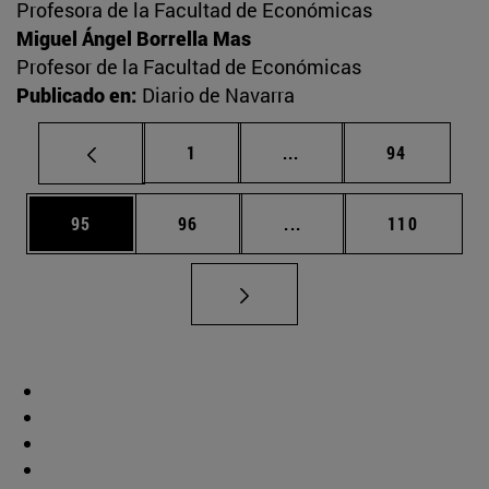
Profesora de la Facultad de Económicas
Miguel Ángel Borrella Mas
Profesor de la Facultad de Económicas
Publicado en:
Diario de Navarra
Página
Páginas intermedias Us
Página
1
...
94
Página
Página
Páginas intermedias U
Página
95
96
...
110