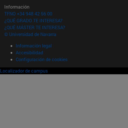
Información
TFNO +34 948 42 56 00
¿QUÉ GRADO TE INTERESA?
¿QUÉ MÁSTER TE INTERESA?
© Universidad de Navarra
Información legal
Accesibilidad
Configuración de cookies
Localizador de campus