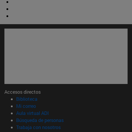
Accesos directos
(abre en nueva ventana)
Biblioteca
(abre en nueva ventana)
Mi correo
(abre en nueva ventana)
Aula virtual ADI
(abre en nueva ventana)
Búsqueda de personas
(abre en nueva ventana)
Trabaja con nosotros