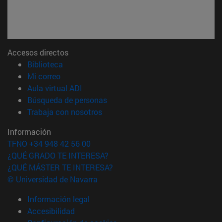
Accesos directos
(abre en nueva ventana)
Biblioteca
(abre en nueva ventana)
Mi correo
(abre en nueva ventana)
Aula virtual ADI
(abre en nueva ventana)
Búsqueda de personas
(abre en nueva ventana)
Trabaja con nosotros
Información
TFNO +34 948 42 56 00
¿QUÉ GRADO TE INTERESA?
¿QUÉ MÁSTER TE INTERESA?
© Universidad de Navarra
Información legal
Accesibilidad