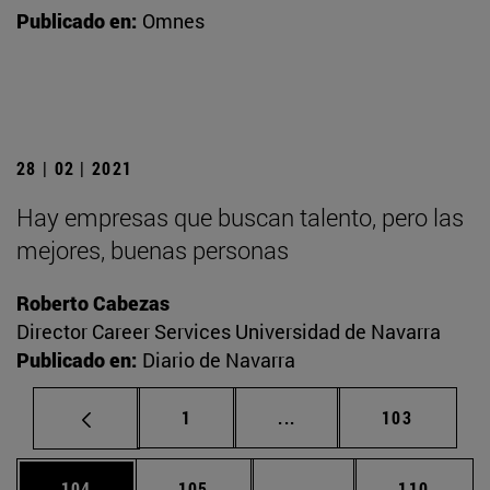
Publicado en:
Omnes
28 | 02 | 2021
Hay empresas que buscan talento, pero las
mejores, buenas personas
Roberto Cabezas
Director Career Services Universidad de Navarra
Publicado en:
Diario de Navarra
Página
Páginas intermedias Us
Página
1
...
103
Página
Página
Páginas intermedias 
Página
104
105
...
110