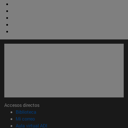
Accesos directos
(abre en nueva ventana)
Biblioteca
(abre en nueva ventana)
Mi correo
(abre en nueva ventana)
Aula virtual ADI