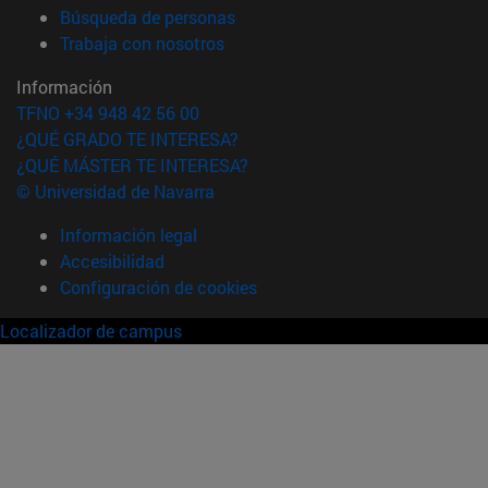
(abre en nueva ventana)
Búsqueda de personas
(abre en nueva ventana)
Trabaja con nosotros
Información
TFNO +34 948 42 56 00
¿QUÉ GRADO TE INTERESA?
¿QUÉ MÁSTER TE INTERESA?
© Universidad de Navarra
Información legal
Accesibilidad
Configuración de cookies
Localizador de campus