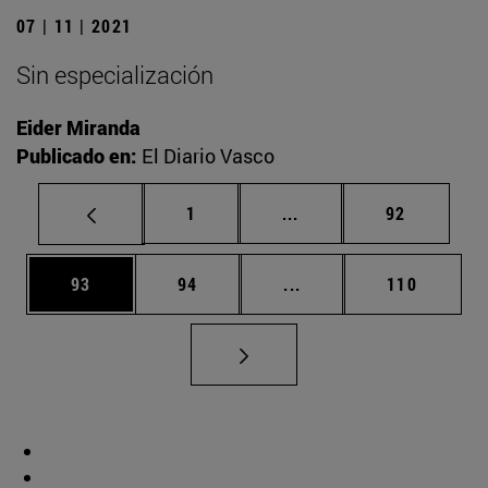
07 | 11 | 2021
Sin especialización
Eider Miranda
Publicado en:
El Diario Vasco
Página
Páginas intermedias Us
Página
1
...
92
Página
Página
Páginas intermedias U
Página
93
94
...
110