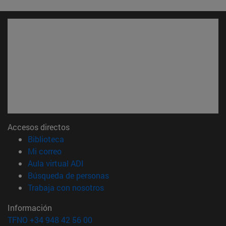
Accesos directos
(abre en nueva ventana)
Biblioteca
(abre en nueva ventana)
Mi correo
(abre en nueva ventana)
Aula virtual ADI
(abre en nueva ventana)
Búsqueda de personas
(abre en nueva ventana)
Trabaja con nosotros
Información
TFNO +34 948 42 56 00