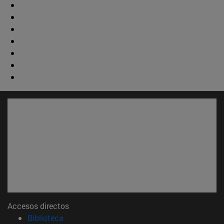
Accesos directos
(abre en nueva ventana)
Biblioteca