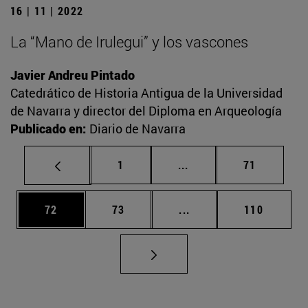
16 | 11 | 2022
La “Mano de Irulegui” y los vascones
Javier Andreu Pintado
Catedrático de Historia Antigua de la Universidad
de Navarra y director del Diploma en Arqueología
Publicado en:
Diario de Navarra
Página
Páginas intermedias Us
Página
1
...
71
Página
Página
Páginas intermedias U
Página
72
73
...
110